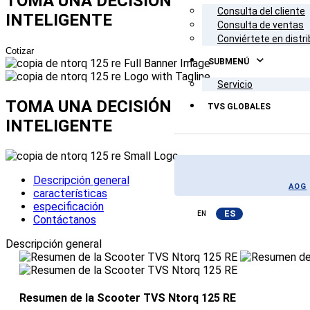
TOMA UNA
DECISIÓN
Consulta del cliente
INTELIGENTE
Consulta de ventas
Conviértete en distri
Cotizar
SUBMENÚ
Servicio
TOMA UNA
DECISIÓN
TVS GLOBALES
INTELIGENTE
Descripción general
AOG
características
especificación
ES
EN
Contáctanos
Descripción general
Resumen de la Scooter TVS Ntorq 125 RE