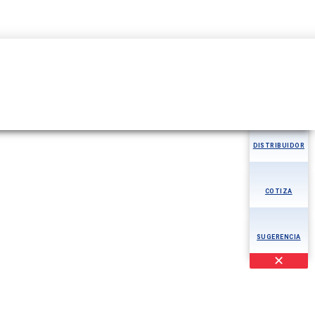
04344-276780
MÁS
AOG
DISTRIBUIDOR
COTIZA
SUGERENCIA
✕