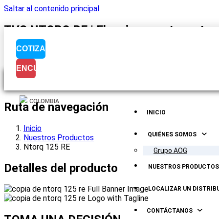
Saltar al contenido principal
TVS NTORQ RE | El mejor scooter automá
COTIZA
ENCUENTRÁNOS
Visualización del
COLOMBIA
Ruta de navegación
INICIO
Inicio
QUIÉNES SOMOS
Nuestros Productos
Ntorq 125 RE
Grupo AOG
Detalles del producto
NUESTROS PRODUCTOS
LOCALIZAR UN DISTRIB
CONTÁCTANOS